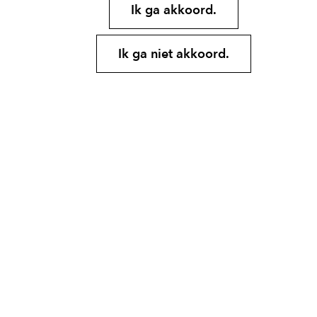
Ik ga akkoord.
Ik ga niet akkoord.
Inclusief:
luxe extra comfortabele boxspring
airconditioning
flatscreen-tv
geluidsisolatie
gratis WiFi