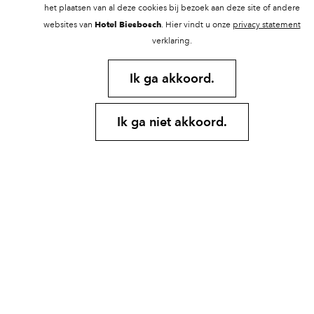
het plaatsen van al deze cookies bij bezoek aan deze site of andere
Hotel Biesbosch
websites van
. Hier vindt u onze
privacy statement
verklaring.
Ik ga akkoord.
Ik ga niet akkoord.
Keuken, met:
Koelkast met vriesvak
Vaatwasser
Kookplaat