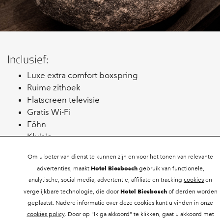
Inclusief:
Luxe extra comfort boxspring
Ruime zithoek
Flatscreen televisie
Gratis Wi-Fi
Föhn
Kluisje
Terras (20 vierkante meter)
Om u beter van dienst te kunnen zijn en voor het tonen van relevante
2 loungestoelen
Hotel Biesbosch
advertenties, maakt
gebruik van functionele,
2 ligbedden
analytische, social media, advertentie, affiliate en tracking
cookies
en
Airconditioning
Hotel Biesbosch
vergelijkbare technologie, die door
of derden worden
Ruime badkamer met stortdouche
geplaatst. Nadere informatie over deze cookies kunt u vinden in onze
Aparte handdouche
cookies policy
. Door op "Ik ga akkoord" te klikken, gaat u akkoord met