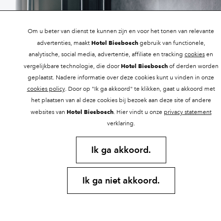
Om u beter van dienst te kunnen zijn en voor het tonen van relevante
Hotel Biesbosch
advertenties, maakt
gebruik van functionele,
analytische, social media, advertentie, affiliate en tracking
cookies
en
Hotel Biesbosch
vergelijkbare technologie, die door
of derden worden
geplaatst. Nadere informatie over deze cookies kunt u vinden in onze
cookies policy
. Door op "Ik ga akkoord" te klikken, gaat u akkoord met
het plaatsen van al deze cookies bij bezoek aan deze site of andere
Inclusief:
Hotel Biesbosch
websites van
. Hier vindt u onze
privacy statement
verklaring.
2 slaapkamers
1 luxe extra comfort boxspring
Ik ga akkoord.
1 stapelbed
Ruime zithoek
Flatscreen televisie
Ik ga niet akkoord.
Gratis Wi-Fi
Föhn
Kluisje