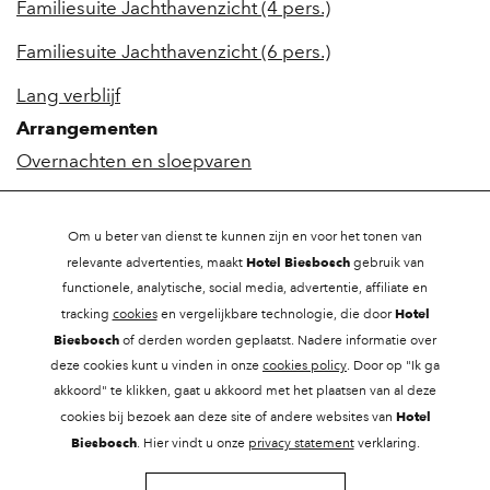
Familiesuite Jachthavenzicht (4 pers.)
Familiesuite Jachthavenzicht (6 pers.)
Lang verblijf
Arrangementen
Overnachten en sloepvaren
Efteling arrangement
Om u beter van dienst te kunnen zijn en voor het tonen van
Biesbosch & Zilvermeeuw Arrangement
Hotel Biesbosch
relevante advertenties, maakt
gebruik van
functionele, analytische, social media, advertentie, affiliate en
Hotel & Wellness Arrangement
Hotel
tracking
cookies
en vergelijkbare technologie, die door
Heb je een vraag?
Biesbosch
of derden worden geplaatst. Nadere informatie over
Neem
contact
met ons op.
deze cookies kunt u vinden in onze
cookies policy
. Door op "Ik ga
akkoord" te klikken, gaat u akkoord met het plaatsen van al deze
Vacatures
Hotel
cookies bij bezoek aan deze site of andere websites van
Biesbosch
Cookies
. Hier vindt u onze
privacy statement
verklaring.
Privacy